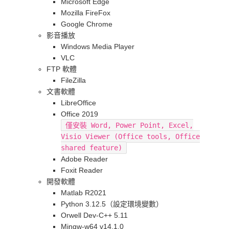
Microsoft Edge
Mozilla FireFox
Google Chrome
影音播放
Windows Media Player
VLC
FTP 軟體
FileZilla
文書軟體
LibreOffice
Office 2019
僅安裝 Word, Power Point, Excel,
Visio Viewer (Office tools, Office
shared feature)
Adobe Reader
Foxit Reader
開發軟體
Matlab R2021
Python 3.12.5（設定環境變數）
Orwell Dev-C++ 5.11
Mingw-w64 v14.1.0