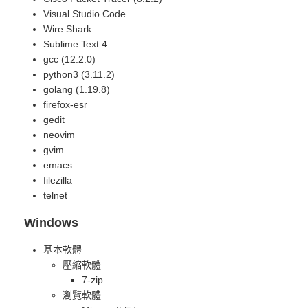
Visual Studio Code
Wire Shark
Sublime Text 4
gcc (12.2.0)
python3 (3.11.2)
golang (1.19.8)
firefox-esr
gedit
neovim
gvim
emacs
filezilla
telnet
Windows
基本軟體
壓縮軟體
7-zip
瀏覽軟體