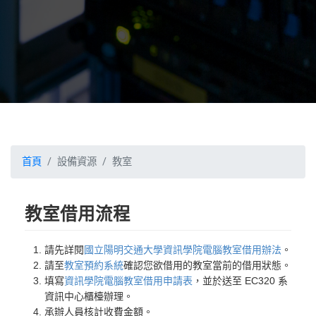
首頁
設備資源
教室
教室借用流程
請先詳閱
國立陽明交通大學資訊學院電腦教室借用辦法
。
請至
教室預約系統
確認您欲借用的教室當前的借用狀態。
填寫
資訊學院電腦教室借用申請表
，並於送至 EC320 系
資訊中心櫃檯辦理。
承辦人員核計收費金額。