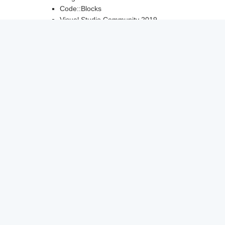
Code::Blocks
Visual Studio Community 2019
有安裝 C/C++ 桌面開發套件
Java Oracle JDK（8, 可直接從 cmd 執行）
cygwin
有安裝 gcc, g++, gdb, make, vim
eclipse-java
eclipse-cpp
Notepad++
Sublime Text 4
Visual Studio Code
Windows Terminal
虛擬機器
VirtualBox
遠端軟體
VNC Viewer
TeamViewer（最新版本）
Putty + Putty Tray
Mobaxterm
課程用軟體