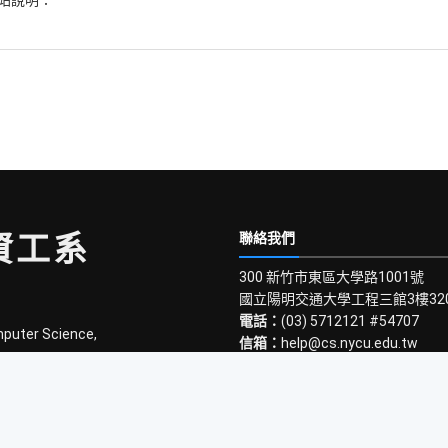
資工系
聯絡我們
300 新竹市東區大學路1001號
國立陽明交通大學工程三館3樓32
電話：
(03) 5712121 #54707
mputer Science,
信箱：
help@cs.nycu.edu.tw