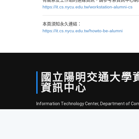
https://it.cs.nycu.edu.tw/workstation-alumni-cs
本頁須知永久連結：
https://it.cs.nycu.edu.tw/howto-be-alumni
國立
陽明
交通
大學
資訊中心
Information Technology Center, Department of Co
National Yang Ming Chiao Tung University
Feed
管理員登入