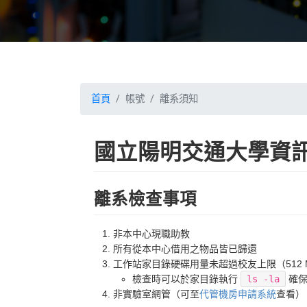
首頁
帳號
離系須知
國立陽明交通大學資訊
離系檢查事項
非本中心現職助教
所有從本中心借用之物品皆已歸還
工作站家目錄硬碟用量未超過校友上限（512 
檢查時可以於家目錄執行
ls -la
確保
非實驗室網管（可至
代管機房申請系統
查看）