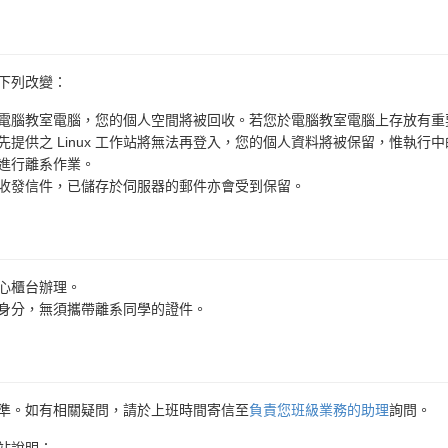
下列改變：
電腦教室電腦，您的個人空間將被回收。若您於電腦教室電腦上存放有重
供之 Linux 工作站將無法再登入，您的個人資料將被保留，惟執行中的
進行離系作業。
收發信件，已儲存於伺服器的郵件亦會受到保留。
心櫃台辦理。
身分，無須攜帶離系同學的證件。
準。如有相關疑問，請於上班時間寄信至
負責您班級業務的助理
詢問。
站說明：