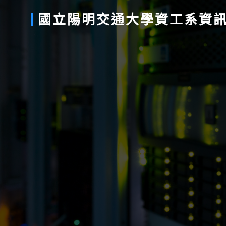
國立
陽明
交通
大學
資工系
資