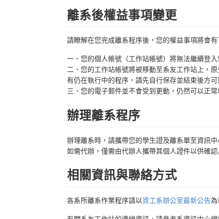
離系後權益事項變更
請瞭解在您完成離系程序後，您的權益事項將會有
一、您的個人帳號（工作站帳號）將無法繼續登入
二、您的工作站帳號將被移動至系友工作站上，原先提
有仍在執行中的程序，請先自行保存並結束後方可
三、您的電子郵件並不會受到更動，仍然可以正常
辦理離系程序
辦理離系時，請攜帶您的學生證及離系單至資訊中
如需代辦，僅需由代辦人攜帶其個人證件以供確認
相關資訊與聯絡方式
各系所離系作業程序請以
資工系辦公室最新公告
為
有關系友工作站的連線資訊，請參考系資訊中心網