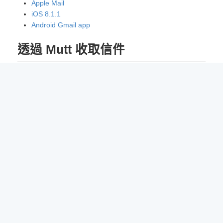
Apple Mail
iOS 8.1.1
Android Gmail app
透過 Mutt 收取信件
您可以透過於工作站執行
mutt
指令收取信件，詳細使用
說明可於 Mutt 中輸入
?
閱讀使用說明或執行
man
mutt
閱讀使用手冊。
關於 Mutt 的更多資訊，請參閱
使用 Mutt 收發信
及
Mutt 官方
網站
國立
陽明
交通
大學
資工系
資訊中心