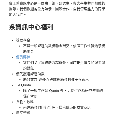
資工系資訊中心是一群由丁組、研究生、與大學生共同組成的
團隊，我們歡迎各位有熱情、團隊合作、自我管理能力的同學
加入我們。
系資訊中心福利
獎助學金
不與一般課程助教獎助金衝突，依照工作性質給予獎
助學金
優秀夥伴
夥伴們除了實務能力超群外，同時也是優良的課業諮
詢對象
優先獲選課程助教
助教亦為 SA/NA 等課程助教的種子候選人
TA Quota
除了一般工作站 Quota 外，另提供作為研究使用的
儲存空間
食物、飲料
內建助教們自行管理、價格低廉的誠實商店
尾牙聚餐