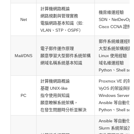
計算機網路概論
機房維運經驗
網路規劃與管理實務
Net
SDN、NetDevOps
電腦網路基本知識（如:
Cisco CCNA 證照
VLAN、STP、OSPF）
郵件系統維運經驗
電子郵件運作原理
大型系統架構規劃
Mail/DNS
願意學習大型郵件系統架構
Linux 使用經驗
網域名稱系統基本知識
域名維運經驗
Python、Shell sc
計算機網路概論
Proxmox VE 的
基礎 UNIX-like
VyOS 的架設與操
PC
指令使用與知識
Windows Serv
願意瞭解系統架構，
Ansible 等自動
在發生問題時分析並解決
Python、Shell sc
Ansible 等自動
Slurm 系統架設及