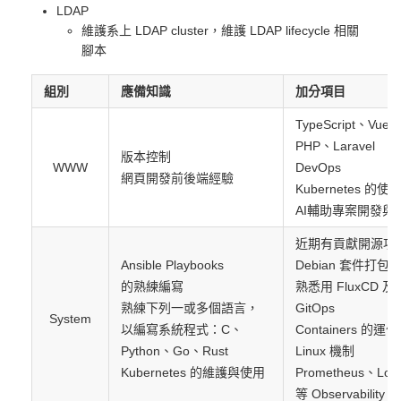
LDAP
維護系上 LDAP cluster，維護 LDAP lifecycle 相關
腳本
組別
應備知識
加分項目
TypeScript、Vue
PHP、Laravel
版本控制
WWW
DevOps
網頁開發前後端經驗
Kubernetes 的使
AI輔助專案開發與
近期有貢獻開源項
Ansible Playbooks
Debian 套件打包
的熟練編寫
熟悉用 FluxCD 及 Gi
熟練下列一或多個語言，
GitOps
System
以編寫系統程式：C、
Containers 
Python、Go、Rust
Linux 機制
Kubernetes 的維護與使用
Prometheus、Log
等 Observability 