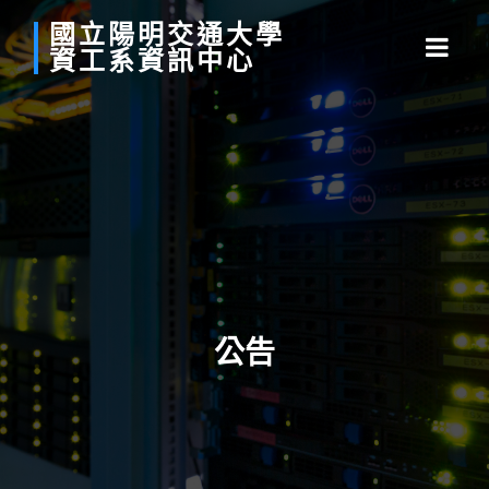
國立
陽明
交通
大學
資工系
資訊中心
公告