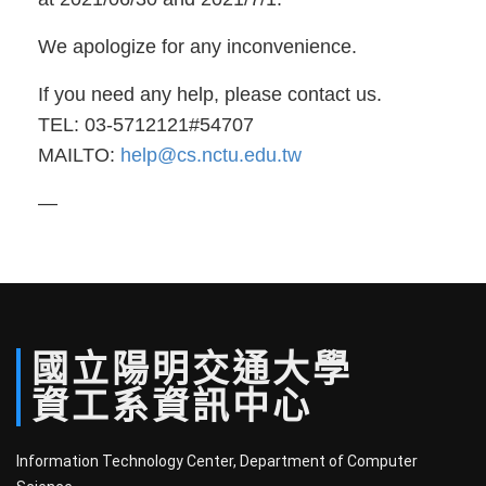
We apologize for any inconvenience.
If you need any help, please contact us.
TEL: 03-5712121#54707
MAILTO:
help@cs.nctu.edu.tw
—
國立
陽明
交通
大學
資工系
資訊中心
Information Technology Center, Department of Computer