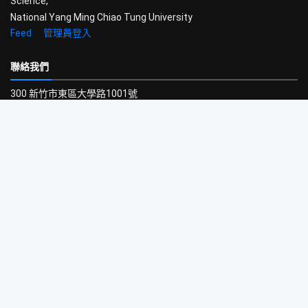
Science,
National Yang Ming Chiao Tung University
Feed
管理員登入
聯絡我們
300 新竹市東區大學路1001號
國立陽明交通大學工程三館3樓320室
電話：
(03) 5712121 #54707
信箱：
help@cs.nycu.edu.tw
開放時間
學期中：
週一至週五 9:00-22:00
寒暑假：
週一至週五 9:00-17:00
© Copyright
NYCU CSIT
. All Rights Reserved
Best
Bootstrap Templates
by BootstrapMade