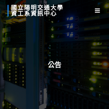
國立
陽明
交通
大學
資工系
資訊中心
公告