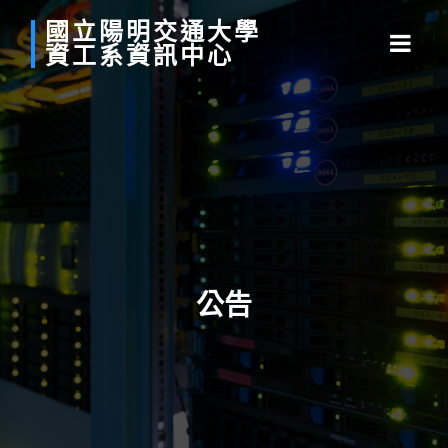
國立
陽明
交通
大學
資工系
資訊中心
公告