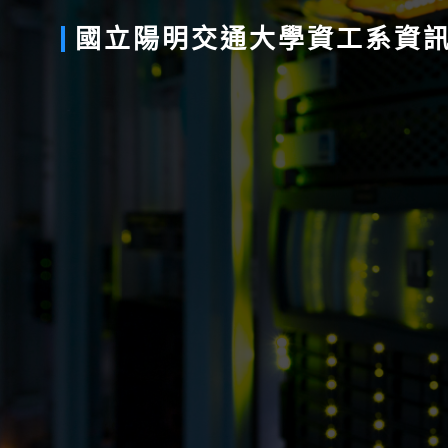
國立
陽明
交通
大學
資工系
資