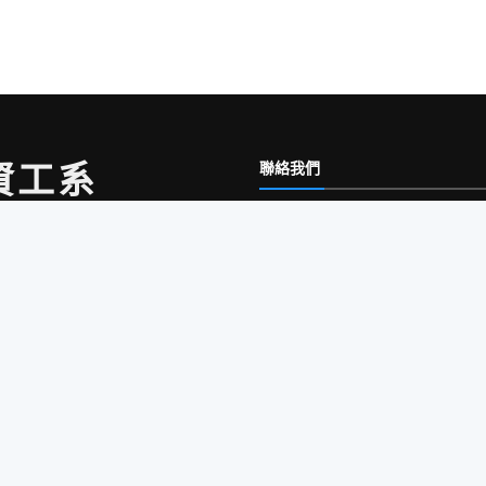
資工系
聯絡我們
300 新竹市東區大學路1001號
國立陽明交通大學工程三館3樓32
電話：
(03) 5712121 #54707
mputer Science,
信箱：
help@cs.nycu.edu.tw
© Copyright
NYCU CSIT
. All Rights Reserved
Best
Bootstrap Templates
by BootstrapMade