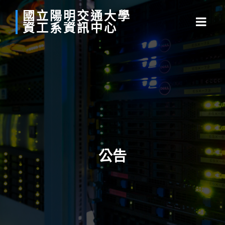
國立
陽明
交通
大學
資工系
資訊中心
公告