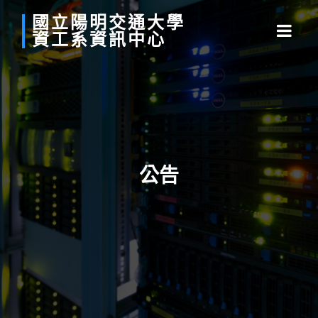
國立
陽明
交通
大學
資工系
資訊中心
公告