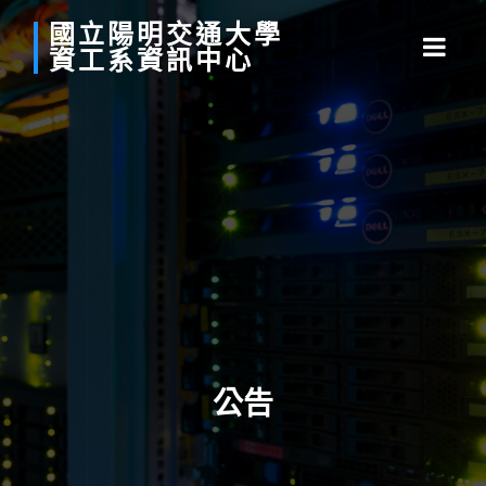
國立
陽明
交通
大學
資工系
資訊中心
公告