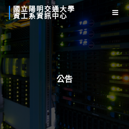
國立
陽明
交通
大學
資工系
資訊中心
公告