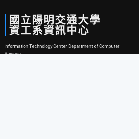
國立
陽明
交通
大學
資工系
資訊中心
Information Technology Center, Department of Computer
Science,
National Yang Ming Chiao Tung University
Feed
管理員登入
聯絡我們
300 新竹市東區大學路1001號
國立陽明交通大學工程三館3樓320室
電話：
(03) 5712121 #54707
信箱：
help@cs.nycu.edu.tw
開放時間