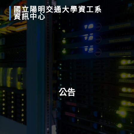
國立
陽明
交通
大學
資工系
資訊中心
公告