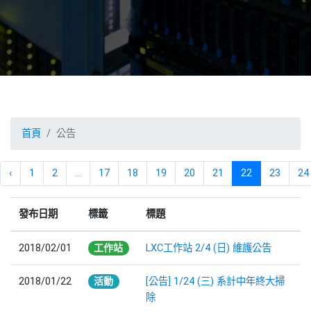
首頁
公告
‹
1
2
...
17
18
19
20
21
22
23
24
發布日期
標籤
標題
2018/02/01
工作站
LXC工作站 2/4 (日) 維護公告
2018/01/22
活動
[公告] 1/24 (三) 系計中年終大掃
除